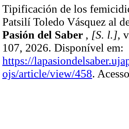
Tipificación de los femicidi
Patsilí Toledo Vásquez al d
Pasión del Saber
,
[S. l.]
, 
107, 2026. Disponível em:
https://lapasiondelsaber.uj
ojs/article/view/458
. Acess