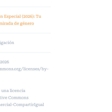
n Especial (2026): Tu
 mirada de género
igación
 2026
ommons.org/licenses/by-
 una licencia
tive Commons
rcial-CompartirIgual