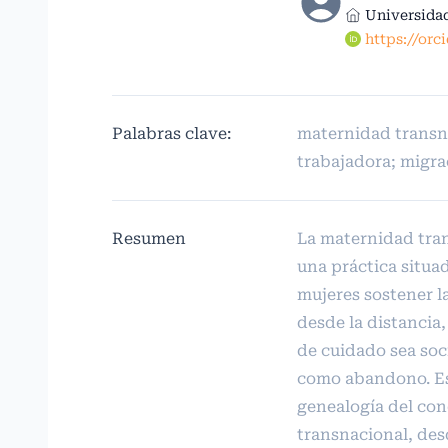
Universida
https://orc
Palabras clave:
maternidad transn
trabajadora; migr
Resumen
La maternidad tra
una práctica situa
mujeres sostener la
desde la distancia
de cuidado sea soc
como abandono. Est
genealogía del co
transnacional, des