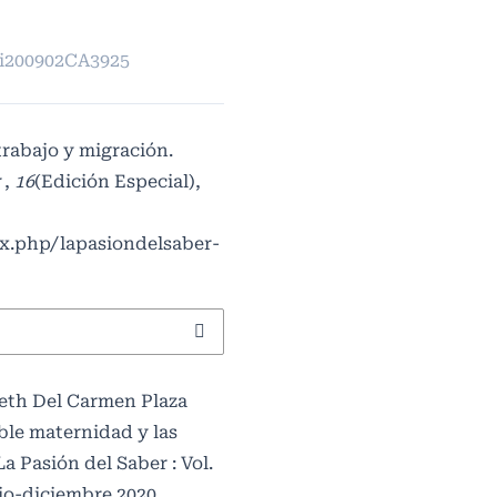
pi200902CA3925
trabajo y migración.
r
,
16
(Edición Especial),
ex.php/lapasiondelsaber-
reth Del Carmen Plaza
ble maternidad y las
La Pasión del Saber : Vol.
lio-diciembre 2020