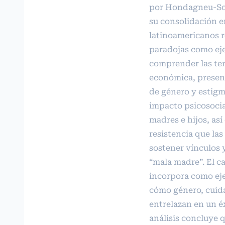
por Hondagneu‑Sote
su consolidación e
latinoamericanos r
paradojas como eje
comprender las ten
económica, presen
de género y estigm
impacto psicosocia
madres e hijos, así
resistencia que la
sostener vínculos y
“mala madre”. El c
incorpora como e
cómo género, cuid
entrelazan en un é
análisis concluye 