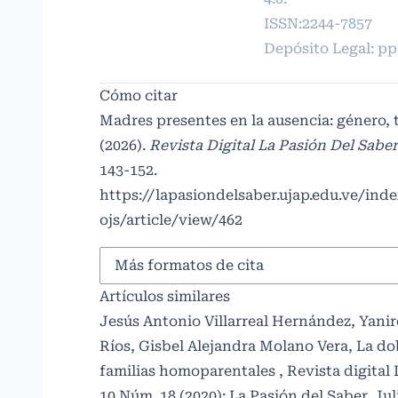
ISSN:2244-7857
Depósito Legal: p
Cómo citar
Madres presentes en la ausencia: género, 
(2026).
Revista Digital La Pasión Del Sabe
143-152.
https://lapasiondelsaber.ujap.edu.ve/ind
ojs/article/view/462
Más formatos de cita
Artículos similares
Jesús Antonio Villarreal Hernández, Yani
Ríos, Gisbel Alejandra Molano Vera,
La do
familias homoparentales
,
Revista digital 
10 Núm. 18 (2020): La Pasión del Saber. Ju