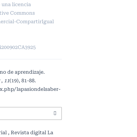
 una licencia
tive Commons
rcial-CompartirIgual
pi200902CA3925
no de aprendizaje.
r
,
11
(19), 81-88.
ex.php/lapasiondelsaber-
rial
,
Revista digital La