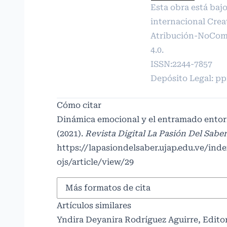
Esta obra está bajo
internacional
Crea
Atribución-NoCome
4.0
.
ISSN:2244-7857
Depósito Legal: p
Cómo citar
Dinámica emocional y el entramado entor
(2021).
Revista Digital La Pasión Del Sabe
https://lapasiondelsaber.ujap.edu.ve/ind
ojs/article/view/29
Más formatos de cita
Artículos similares
Yndira Deyanira Rodríguez Aguirre,
Edito