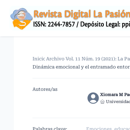
Inicio
Archivos
/
Vol. 11 Núm. 19 (2021): La P
/
Dinámica emocional y el entramado entor
Autores/as
Xiomara M Pa
Universida
Palabras clave:
Emociones, educaci