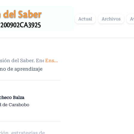
Actual
Archivos
A
asión del Saber. Enero-junio 2021.
Ensayos
/
no de aprendizaje
checo Balza
d de Carabobo
ón, estrategias de