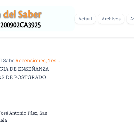
Actual
Archivos
A
del Saber. Volumen 3. Número 4. Enero-junio 2013
Recensiones, Tesis y Trabajos de Grado
/
EGIA DE ENSEÑANZA
OS DE POSTGRADO
José Antonio Páez, San
uela