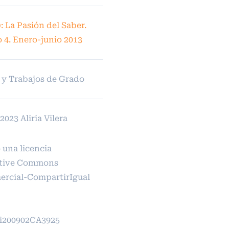
): La Pasión del Saber.
 4. Enero-junio 2013
 y Trabajos de Grado
023 Aliria Vilera
 una licencia
tive Commons
rcial-CompartirIgual
pi200902CA3925