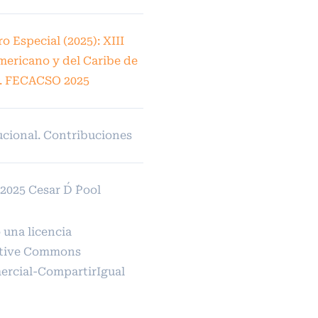
 Especial (2025): XIII
ericano y del Caribe de
l. FECACSO 2025
ucional. Contribuciones
025 Cesar D´ ´Pool
 una licencia
tive Commons
rcial-CompartirIgual