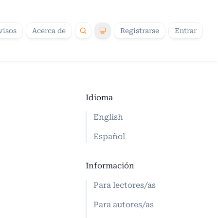
visos
Acerca de
Registrarse
Entrar
Idioma
ud Ocupacional. FECACSO 2025
/
English
Español
Información
Para lectores/as
Para autores/as