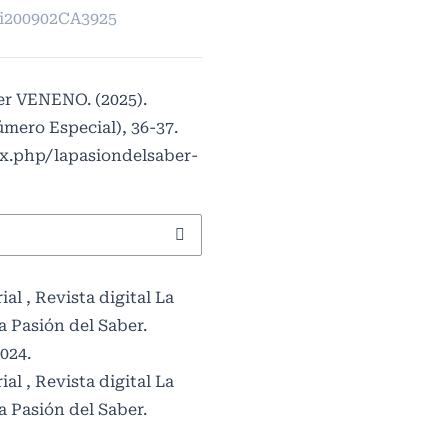
pi200902CA3925
er VENENO. (2025).
mero Especial), 36-37.
ex.php/lapasiondelsaber-
rial
,
Revista digital La
La Pasión del Saber.
024.
rial
,
Revista digital La
La Pasión del Saber.