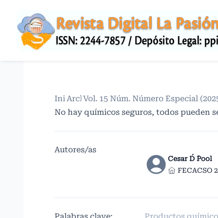
Inicio
Archivos
/
Vol. 15 Núm. Número Especial (202
/
No hay químicos seguros, todos pueden 
Autores/as
Cesar D´ ´Pool
FECACSO 2
Palabras clave:
Productos químicos