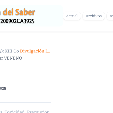
Actual
Archivos
A
5): XIII Congreso Centroamericano y del Caribe de Sal
Divulgación Institucional. Contribuciones
ser VENENO
025
, Toxicidad, Precaución,