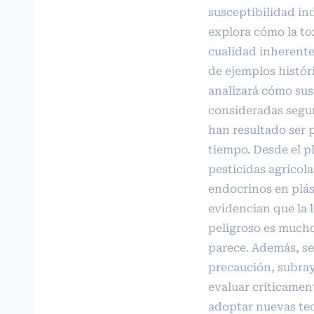
susceptibilidad in
explora cómo la to
cualidad inherente,
de ejemplos históri
analizará cómo sus
consideradas segur
han resultado ser p
tiempo. Desde el p
pesticidas agrícola
endocrinos en plás
evidencian que la l
peligroso es mucho
parece. Además, se
precaución, subra
evaluar críticament
adoptar nuevas tec