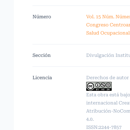
Número
Vol. 15 Núm. Número
Congreso Centroam
Salud Ocupaciona
Sección
Divulgación Instit
Licencia
Derechos de autor 2
Esta obra está bajo
internacional
Crea
Atribución-NoCome
4.0
.
ISSN:2244-7857