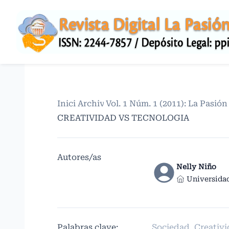
Inicio
Archivos
/
Vol. 1 Núm. 1 (2011): La Pasió
/
CREATIVIDAD VS TECNOLOGIA
Autores/as
Nelly Niño
Universida
Palabras clave:
Sociedad, Creativi