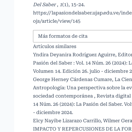
Del Saber
,
1
(1), 15-24.
https://lapasiondelsaber.ujap.edu.ve/ind
ojs/article/view/145
Más formatos de cita
Artículos similares
Yndira Deyanira Rodríguez Aguirre,
Edito
Pasión del Saber : Vol. 14 Núm. 26 (2024): 
Volumen 14. Edición 26. julio - diciembre 2
George Herney Cárdenas Cumare,
La Cien
Antropología: Una perspectiva sobre la evo
sociedad contemporánea
,
Revista digital
14 Núm. 26 (2024): La Pasión del Saber. Vol
- diciembre 2024.
Elcy Nayibe Lizarazo Carrillo, Wilmer Gera
IMPACTO Y REPERCUSIONES DE LA F