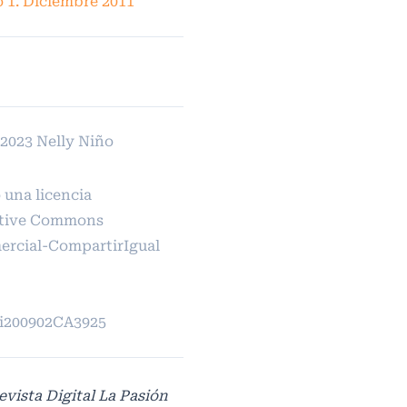
 1. Diciembre 2011
2023 Nelly Niño
 una licencia
tive Commons
rcial-CompartirIgual
pi200902CA3925
evista Digital La Pasión