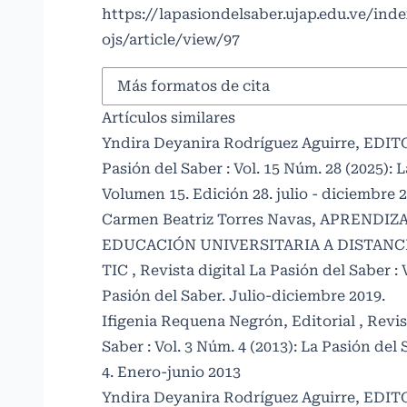
https://lapasiondelsaber.ujap.edu.ve/ind
ojs/article/view/97
Más formatos de cita
Artículos similares
Yndira Deyanira Rodríguez Aguirre,
EDIT
Pasión del Saber : Vol. 15 Núm. 28 (2025): 
Volumen 15. Edición 28. julio - diciembre 
Carmen Beatriz Torres Navas,
APRENDIZ
EDUCACIÓN UNIVERSITARIA A DISTANC
TIC
,
Revista digital La Pasión del Saber : 
Pasión del Saber. Julio-diciembre 2019.
Ifigenia Requena Negrón,
Editorial
,
Revis
Saber : Vol. 3 Núm. 4 (2013): La Pasión de
4. Enero-junio 2013
Yndira Deyanira Rodríguez Aguirre,
EDIT