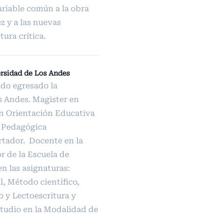
riable común a la obra
 y a las nuevas
ura crítica.
rsidad de Los Andes
do egresado la
s Andes. Magister en
 Orientación Educativa
d Pedagógica
rtador. Docente en la
r de la Escuela de
n las asignaturas:
l, Método científico,
o y Lectoescritura y
tudio en la Modalidad de