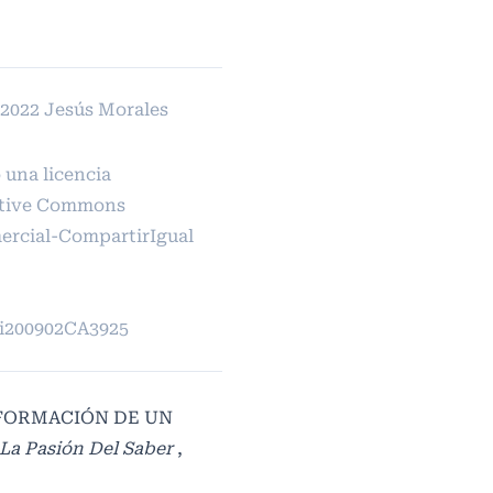
 2022 Jesús Morales
 una licencia
tive Commons
rcial-CompartirIgual
pi200902CA3925
 FORMACIÓN DE UN
 La Pasión Del Saber
,